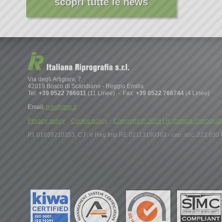
scopri tutte le news
Via degli Artigiani, 7
42019 Bosco di Scandiano - Reggio Emilia
Tel:
+39 0522 766011
(11 Linee) - Fax:
+39 0522 766744
(4 Linee)
Email:
info@itrip.it
Privacy policy
Cookie policy
Copyright © 2019 I.R. Italiana Riprografia S.r
P.I. 01659210353, C.F. e Reg Imp.RE 02113190363 - cap. soc. 223.600 E