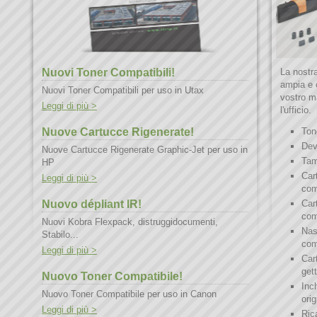
Nuovi Toner Compatibili!
La nostr
ampia e c
Nuovi Toner Compatibili per uso in Utax
vostro ma
Leggi di più >
l'ufficio.
Nuove Cartucce Rigenerate!
Tone
Deve
Nuove Cartucce Rigenerate Graphic-Jet per uso in
Tamb
HP
Car
Leggi di più >
comp
Nuovo dépliant IR!
Car
comp
Nuovi Kobra Flexpack, distruggidocumenti,
Nas
Stabilo...
comp
Leggi di più >
Car
gett
Nuovo Toner Compatibile!
Inch
Nuovo Toner Compatibile per uso in Canon
orig
Leggi di più >
Ric