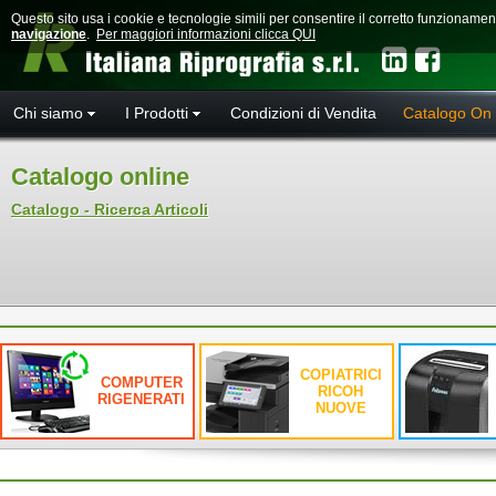
Questo sito usa i cookie e tecnologie simili per consentire il corretto funzioname
navigazione
.
Per maggiori informazioni clicca QUI
Chi siamo
I Prodotti
Condizioni di Vendita
Catalogo On 
Catalogo online
Catalogo - Ricerca Articoli
COPIATRICI
COMPUTER
RICOH
RIGENERATI
NUOVE