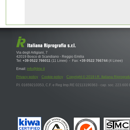
Via degli Artigiani, 7
42019 Bosco di Scandiano - Reggio Emilia
Tel:
+39 0522 766011
(11 Linee) - Fax:
+39 0522 766744
(4 Linee)
Email:
info@itrip.it
Privacy policy
Cookie policy
Copyright © 2019 I.R. Italiana Riprografia S.r
P.I. 01659210353, C.F. e Reg Imp.RE 02113190363 - cap. soc. 223.600 E