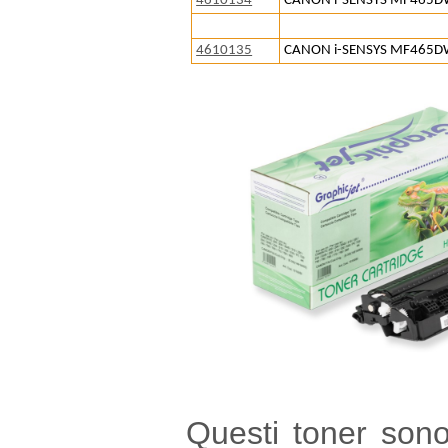
4610134
CANON i-SENSYS MF465D
4610135
CANON i-SENSYS MF465D
Questi toner sono 