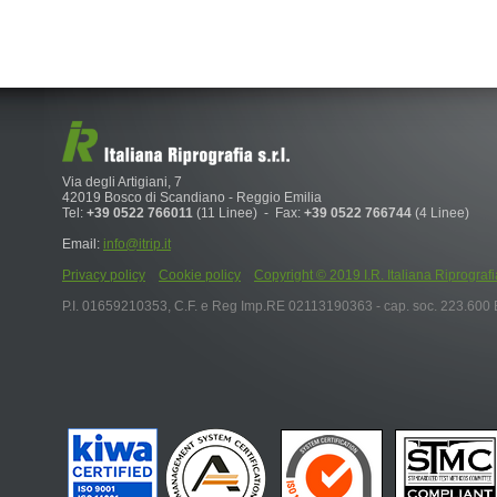
Via degli Artigiani, 7
42019 Bosco di Scandiano - Reggio Emilia
Tel:
+39 0522 766011
(11 Linee) - Fax:
+39 0522 766744
(4 Linee)
Email:
info@itrip.it
Privacy policy
Cookie policy
Copyright © 2019 I.R. Italiana Riprografia S.r
P.I. 01659210353, C.F. e Reg Imp.RE 02113190363 - cap. soc. 223.600 E