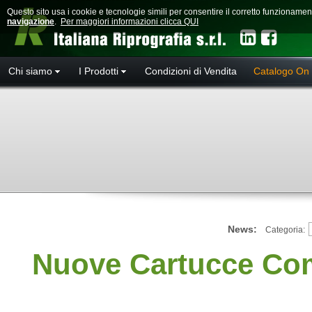
Questo sito usa i cookie e tecnologie simili per consentire il corretto funzioname
navigazione
.
Per maggiori informazioni clicca QUI
Chi siamo
I Prodotti
Condizioni di Vendita
Catalogo On 
News:
Categoria:
Nuove Cartucce Com