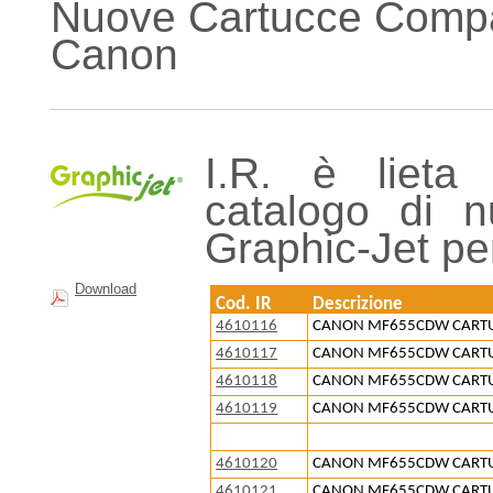
Nuove Cartucce Compa
Canon
I.R. è lieta
catalogo di n
Graphic-Jet pe
Download
Cod. IR
Descrizione
4610116
CANON MF655CDW CARTU
4610117
CANON MF655CDW CARTUC
4610118
CANON MF655CDW CARTU
4610119
CANON MF655CDW CARTUC
4610120
CANON MF655CDW CARTU
4610121
CANON MF655CDW CARTUC