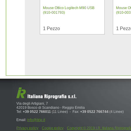
Mouse Ottico Logitech M90 USB
Mouse Ot
(910-001793)
(910-003
1
Pezzo
1
Pezz
Via degli Artigiani, 7
42019 Bosco di Scandiano - Reggio Emilia
Tel:
+39 0522 766011
(11 Linee) - Fax:
+39 0522 766744
(4 Linee)
Email:
info@itrip.it
Privacy policy
Cookie policy
Copyright © 2019 I.R. Italiana Riprografia S.r