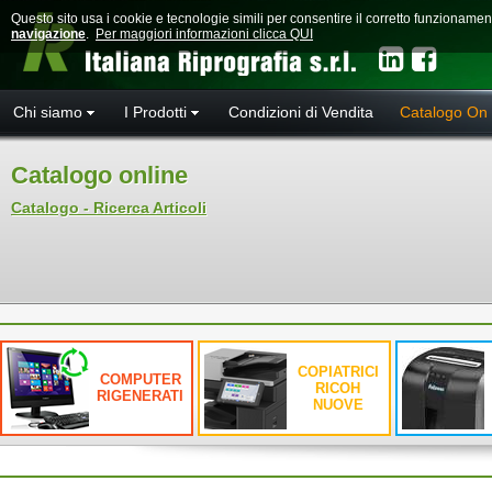
Questo sito usa i cookie e tecnologie simili per consentire il corretto funzioname
navigazione
.
Per maggiori informazioni clicca QUI
Chi siamo
I Prodotti
Condizioni di Vendita
Catalogo On 
Catalogo online
Catalogo - Ricerca Articoli
COPIATRICI
COMPUTER
RICOH
RIGENERATI
NUOVE