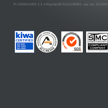
P.I. 01659210353, C.F. e Reg Imp.RE 02113190363 - cap. soc. 223.600 E