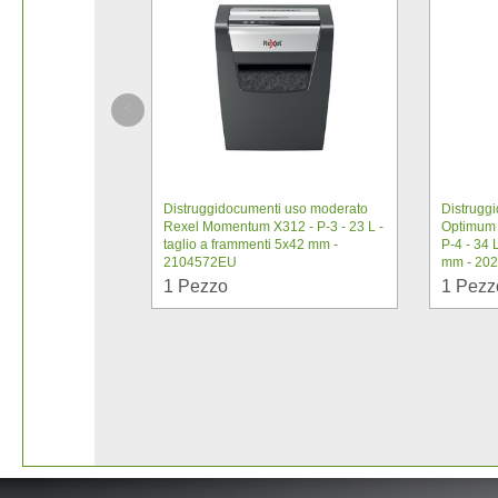
Distruggidocumenti uso moderato
Distrugg
Rexel Momentum X312 - P-3 - 23 L -
Optimum 
taglio a frammenti 5x42 mm -
P-4 - 34 
2104572EU
mm - 20
1
Pezzo
1
Pezz