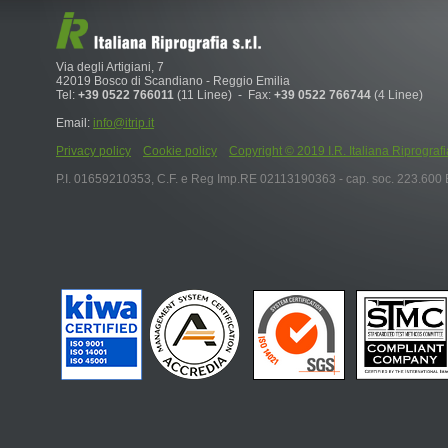
Via degli Artigiani, 7
42019 Bosco di Scandiano - Reggio Emilia
Tel:
+39 0522 766011
(11 Linee) - Fax:
+39 0522 766744
(4 Linee)
Email:
info@itrip.it
Privacy policy
Cookie policy
Copyright © 2019 I.R. Italiana Riprografia S.r
P.I. 01659210353, C.F. e Reg Imp.RE 02113190363 - cap. soc. 223.600 E