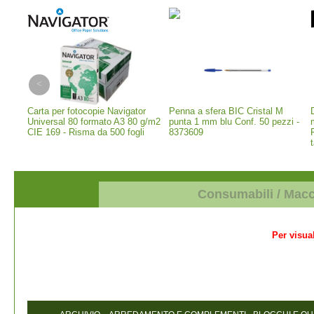
s 120
Carta per fotocopie Navigator
Penna a sfera BIC Cristal M
Universal 80 formato A3 80 g/m2
punta 1 mm blu Conf. 50 pezzi -
CIE 169 - Risma da 500 fogli
8373609
Consumabili / Mac
Per visual