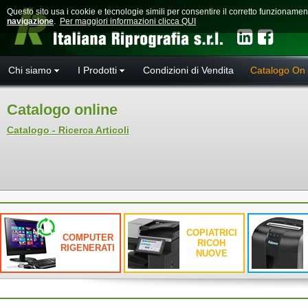
Questo sito usa i cookie e tecnologie simili per consentire il corretto funzioname
navigazione
.
Per maggiori informazioni clicca QUI
Chi siamo
I Prodotti
Condizioni di Vendita
Catalogo On 
Catalogo online
Catalogo - Ricerca Articoli
COPIATRICI
COMPUTER
RICOH
RIGENERATI
NUOVE