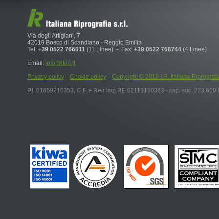
Via degli Artigiani, 7
42019 Bosco di Scandiano - Reggio Emilia
Tel:
+39 0522 766011
(11 Linee) - Fax:
+39 0522 766744
(4 Linee)
Email:
info@itrip.it
Privacy policy
Cookie policy
Copyright © 2019 I.R. Italiana Riprografia S.r
P.I. 01659210353, C.F. e Reg Imp.RE 02113190363 - cap. soc. 223.600 E