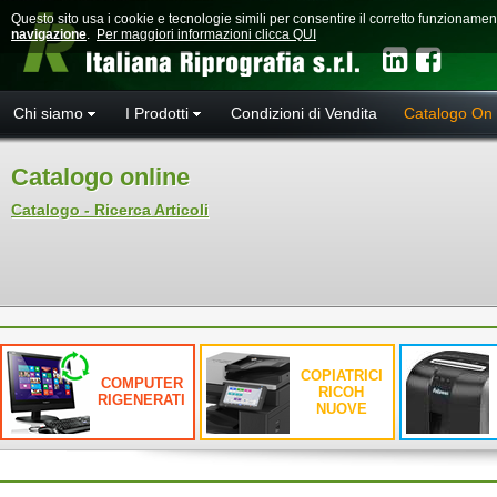
Questo sito usa i cookie e tecnologie simili per consentire il corretto funzioname
navigazione
.
Per maggiori informazioni clicca QUI
Chi siamo
I Prodotti
Condizioni di Vendita
Catalogo On 
Catalogo online
Catalogo - Ricerca Articoli
COPIATRICI
COMPUTER
RICOH
RIGENERATI
NUOVE