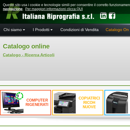
Questo sito usa i cookie e tecnologie simili per consentire il corretto funzioname
navigazione
.
Per maggiori informazioni clicca QUI
Chi siamo
I Prodotti
Condizioni di Vendita
Catalogo On 
Catalogo online
Catalogo - Ricerca Articoli
COPIATRICI
COMPUTER
RICOH
RIGENERATI
NUOVE