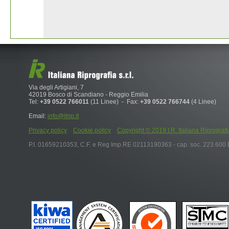
Via degli Artigiani, 7
42019 Bosco di Scandiano - Reggio Emilia
Tel:
+39 0522 766011
(11 Linee) - Fax:
+39 0522 766744
(4 Linee)
Email:
info@itrip.it
Privacy policy
Cookie policy
Copyright © 2019 I.R. Italiana Riprografia S.r
P.I. 01659210353, C.F. e Reg Imp.RE 02113190363 - cap. soc. 223.600 E