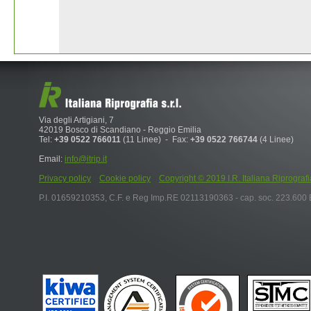
Via degli Artigiani, 7
42019 Bosco di Scandiano - Reggio Emilia
Tel:
+39 0522 766011
(11 Linee) - Fax:
+39 0522 766744
(4 Linee)
Email:
info@itrip.it
Privacy policy
Cookie policy
Copyright © 2019 I.R. Italiana Riprografia S.r
P.I. 01659210353, C.F. e Reg Imp.RE 02113190363 - cap. soc. 223.600 E