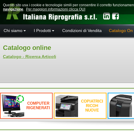
Questo sito usa i cookie e tecnologie simili per consentire il corretto funzioname
navigazione
.
Per maggiori informazioni clicca QUI
Chi siamo
I Prodotti
Condizioni di Vendita
Catalogo On 
Catalogo online
Catalogo - Ricerca Articoli
COPIATRICI
COMPUTER
RICOH
RIGENERATI
NUOVE