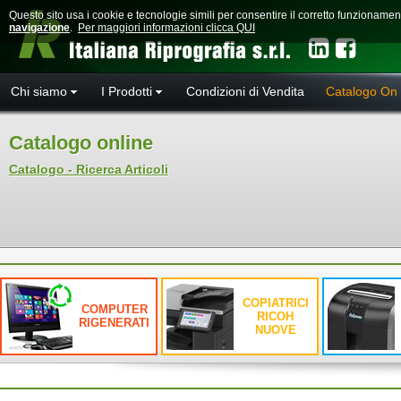
Questo sito usa i cookie e tecnologie simili per consentire il corretto funzioname
navigazione
.
Per maggiori informazioni clicca QUI
Chi siamo
I Prodotti
Condizioni di Vendita
Catalogo On 
Catalogo online
Catalogo - Ricerca Articoli
COPIATRICI
COMPUTER
RICOH
RIGENERATI
NUOVE