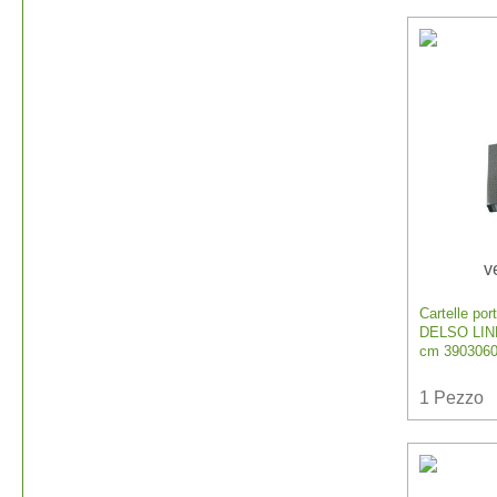
v
Cartelle por
DELSO LINE
cm 390306
1
Pezzo