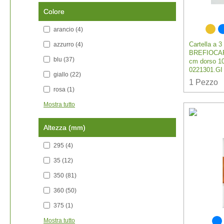
Colore
arancio
(4)
Cartella a 3
azzurro
(4)
BREFIOCA
blu
(37)
cm dorso 10
0221301.GI
giallo
(22)
1
Pezzo
rosa
(1)
Mostra tutto
Altezza (mm)
295
(4)
35
(12)
350
(81)
360
(50)
375
(1)
Mostra tutto