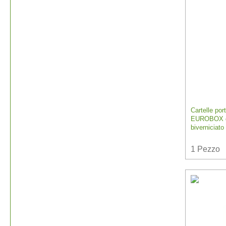
Cartelle por
EUROBOX d
biverniciato
1
Pezzo