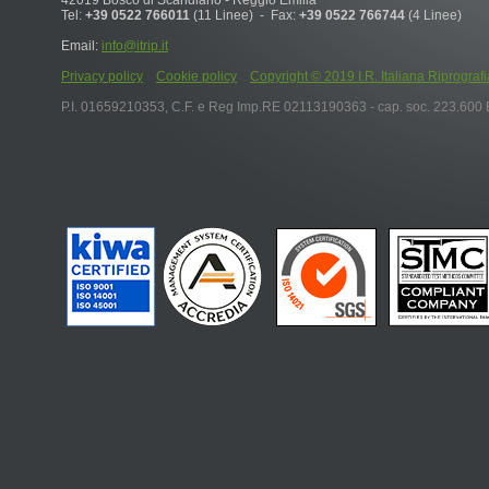
42019 Bosco di Scandiano - Reggio Emilia
Tel:
+39 0522 766011
(11 Linee) - Fax:
+39 0522 766744
(4 Linee)
Email:
info@itrip.it
Privacy policy
Cookie policy
Copyright © 2019 I.R. Italiana Riprografia S.r
P.I. 01659210353, C.F. e Reg Imp.RE 02113190363 - cap. soc. 223.600 E