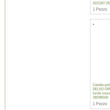
0221307.V
1
Pezzo
-
Cartella por
DELSO ORD
lucido ross
390388160
1
Pezzo