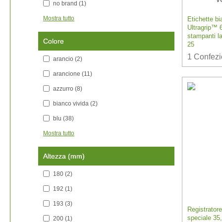
no brand
(1)
Mostra tutto
Etichette bi
Ultragrip™ 6
stampanti la
Colore
25
1
Confez
arancio
(2)
arancione
(11)
azzurro
(8)
bianco vivida
(2)
blu
(38)
Mostra tutto
Altezza (mm)
180
(2)
192
(1)
193
(3)
Registrator
speciale 35
200
(1)