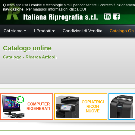
Questo sito usa i cookie e tecnologie simili per consentire il corretto funzioname
navigazione
.
Per maggiori informazioni clicca QUI
Chi siamo
I Prodotti
Condizioni di Vendita
Catalogo On 
Catalogo online
Catalogo - Ricerca Articoli
COPIATRICI
COMPUTER
RICOH
RIGENERATI
NUOVE