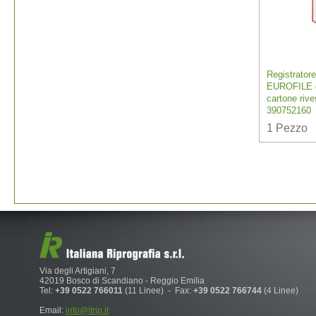
Registrator
EUROFILE c
cartone rive
390752160
1
Pezzo
Via degli Artigiani, 7
42019 Bosco di Scandiano - Reggio Emilia
Tel:
+39 0522 766011
(11 Linee) - Fax:
+39 0522 766744
(4 Linee)
Email:
info@itrip.it