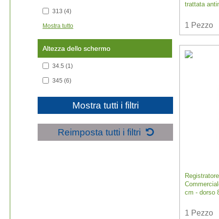
trattata an
313
(4)
1
Pezzo
Mostra tutto
Altezza dello schermo
34.5
(1)
345
(6)
Mostra tutti i filtri
Reimposta tutti i filtri
Registrator
Commerciale
cm - dorso 
1
Pezzo