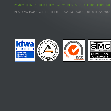
Privacy policy
Cookie policy
Copyright © 2019 I.R. Italiana Riprografia S.r
P.I. 01659210353, C.F. e Reg Imp.RE 02113190363 - cap. soc. 223.600 E