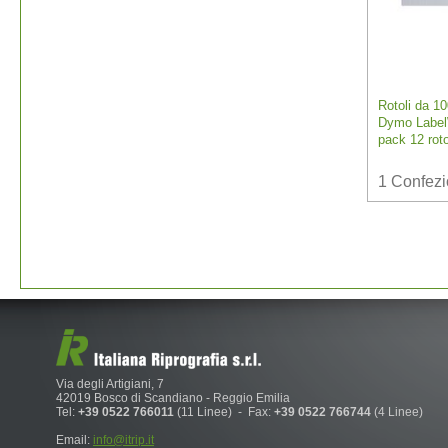
Rotoli da 10
Dymo Label
pack 12 roto
1
Confez
Via degli Artigiani, 7
42019 Bosco di Scandiano - Reggio Emilia
Tel:
+39 0522 766011
(11 Linee) - Fax:
+39 0522 766744
(4 Linee)
Email:
info@itrip.it