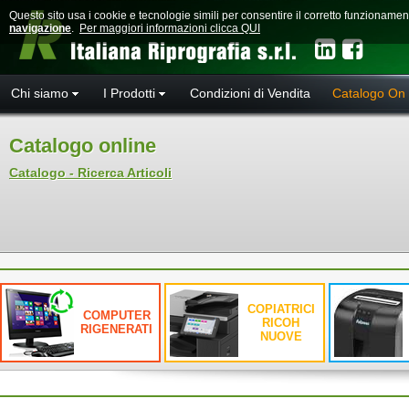
Questo sito usa i cookie e tecnologie simili per consentire il corretto funzioname
navigazione
.
Per maggiori informazioni clicca QUI
Chi siamo
I Prodotti
Condizioni di Vendita
Catalogo On 
Catalogo online
Catalogo - Ricerca Articoli
COPIATRICI
COMPUTER
RICOH
RIGENERATI
NUOVE