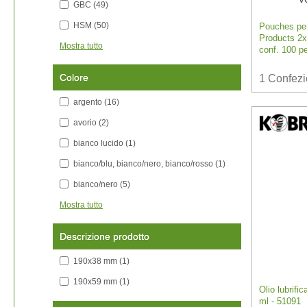
GBC
(49)
HSM
(50)
Pouches per 
Products 2x8
Mostra tutto
conf. 100 p
Colore
1
Confez
argento
(16)
avorio
(2)
bianco lucido
(1)
bianco/blu, bianco/nero, bianco/rosso
(1)
bianco/nero
(5)
Mostra tutto
Descrizione prodotto
190x38 mm
(1)
190x59 mm
(1)
Olio lubrifi
ml - 51091