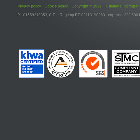
Privacy policy
Cookie policy
Copyright © 2019 I.R. Italiana Riprografia S.r
P.I. 01659210353, C.F. e Reg Imp.RE 02113190363 - cap. soc. 223.600 E