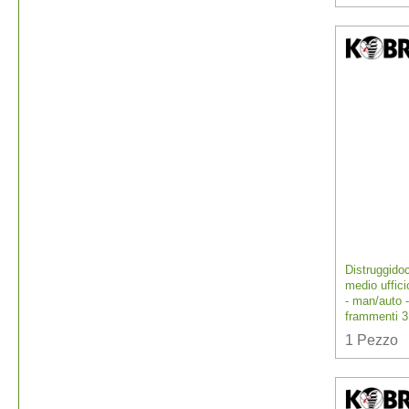
Distruggido
medio uffic
- man/auto -
frammenti 
1
Pezzo