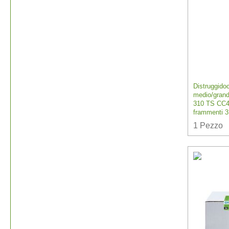
Distruggidoc
medio/grand
310 TS CC4 -
frammenti 
1
Pezzo