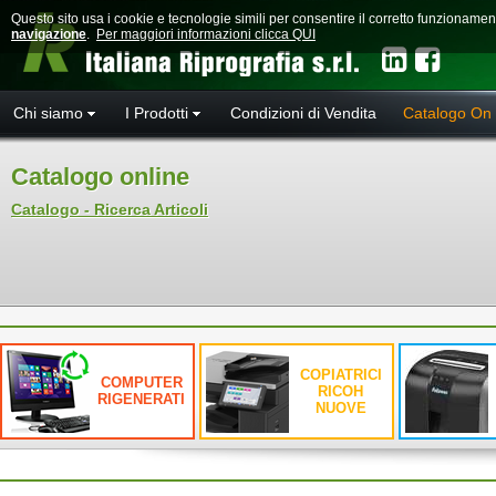
Questo sito usa i cookie e tecnologie simili per consentire il corretto funzioname
navigazione
.
Per maggiori informazioni clicca QUI
Chi siamo
I Prodotti
Condizioni di Vendita
Catalogo On 
Catalogo online
Catalogo - Ricerca Articoli
COPIATRICI
COMPUTER
RICOH
RIGENERATI
NUOVE