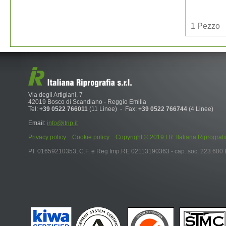
1
Pezzo
Via degli Artigiani, 7
42019 Bosco di Scandiano - Reggio Emilia
Tel:
+39 0522 766011
(11 Linee) - Fax:
+39 0522 766744
(4 Linee)
Email:
info@itrip.it
Privacy policy
Cookie policy
Copyright © 2019 I.R. Italiana Riprografia S.r
P.I. 01659210353, C.F. e Reg Imp.RE 02113190363 - cap. soc. 223.600 E