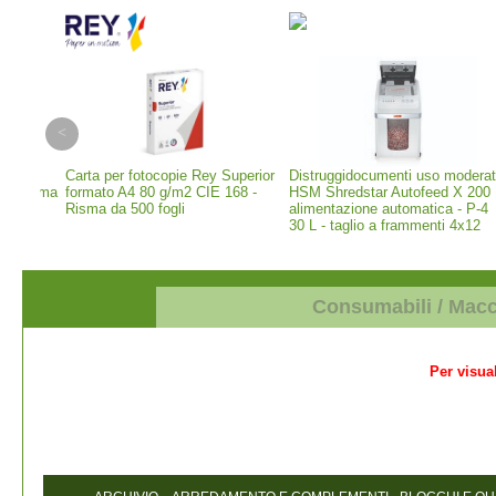
erior
Distruggidocumenti uso moderato
Distruggidocumenti uso moderato
 -
HSM Shredstar Autofeed X 200
HSM Shredstar Autofeed X 300
alimentazione automatica - P-4
alimentazione automatica - P-4
30 L - taglio a frammenti 4x12
30 L - taglio a frammenti 4x12
mm (1035111)
mm (1037111)
Consumabili / Mac
Per visual