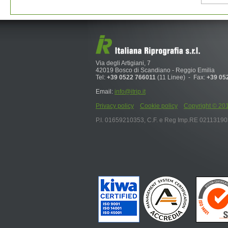
Via degli Artigiani, 7
42019 Bosco di Scandiano - Reggio Emilia
Tel:
+39 0522 766011
(11 Linee) - Fax:
+39 05
Email:
info@itrip.it
Privacy policy
Cookie policy
Copyright © 2019 I
P.I. 01659210353, C.F. e Reg Imp.RE 0211319036