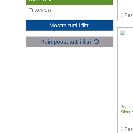
007571
(1)
1
Pez
Mostra tutti i filtri
Reimposta tutti i filtri
Penna s
Silver 
1
Pez