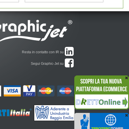
Resta in contatto con IR su
Segui Graphic-Jet su