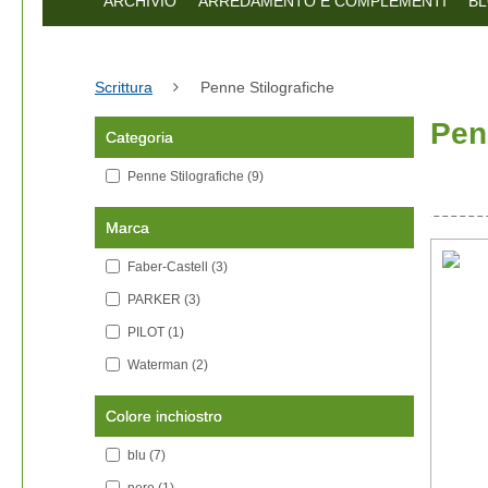
ARCHIVIO
ARREDAMENTO E COMPLEMENTI
BL
Scrittura
Penne Stilografiche
Pen
Categoria
Penne Stilografiche
(9)
Marca
Faber-Castell
(3)
PARKER
(3)
PILOT
(1)
Waterman
(2)
Colore inchiostro
blu
(7)
nero
(1)