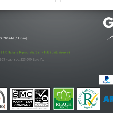
22 766744
(4 Linee)
.R. Italiana Riprografia S.r.l. - Tutti i diritti riservati
3 - cap. soc. 223.600 Euro I.V.