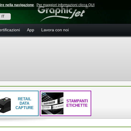
ire nella navigazione
.
Per maggiori informazioni clicca QUI
IT
rtificazioni
App
Lavora con noi
RETAIL
STAMPANTI
DATA
ETICHETTE
CAPTURE