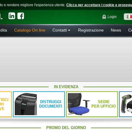
nto e rendere migliore l'esperienza utente.
Clicca per accettare i cookie e prosegu
Login
dita
Catalogo On line
Contatti
Registrazione
News
Ce
IN EVIDENZA
RICI
DISTRUGGI
SEDIE
OH
DOCUMENTI
PER UFFICIO
VE
PROMO DEL GIORNO