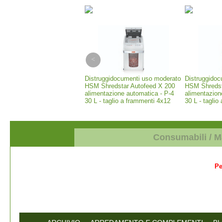
 per fotocopie Rey Superior
Distruggidocumenti uso moderato
Distruggido
to A4 80 g/m2 CIE 168 -
HSM Shredstar Autofeed X 200
HSM Shredst
 da 500 fogli
alimentazione automatica - P-4
alimentazion
30 L - taglio a frammenti 4x12
30 L - taglio
mm (1035111)
mm (1037111
Consumabili / 
Pe