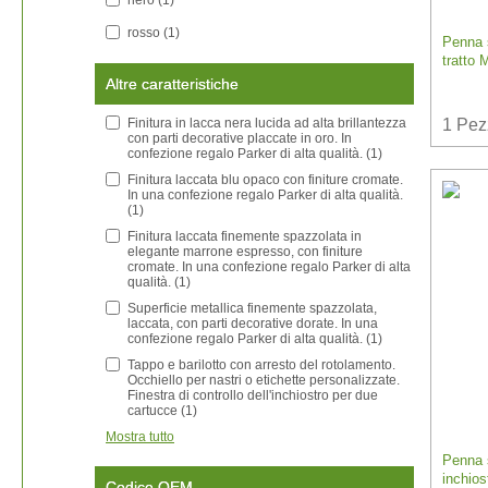
rosso
(1)
Penna s
tratto 
Altre caratteristiche
Finitura in lacca nera lucida ad alta brillantezza
1
Pez
con parti decorative placcate in oro. In
confezione regalo Parker di alta qualità.
(1)
Finitura laccata blu opaco con finiture cromate.
In una confezione regalo Parker di alta qualità.
(1)
Finitura laccata finemente spazzolata in
elegante marrone espresso, con finiture
cromate. In una confezione regalo Parker di alta
qualità.
(1)
Superficie metallica finemente spazzolata,
laccata, con parti decorative dorate. In una
confezione regalo Parker di alta qualità.
(1)
Tappo e barilotto con arresto del rotolamento.
Occhiello per nastri o etichette personalizzate.
Finestra di controllo dell'inchiostro per due
cartucce
(1)
Mostra tutto
Penna s
inchios
Codice OEM