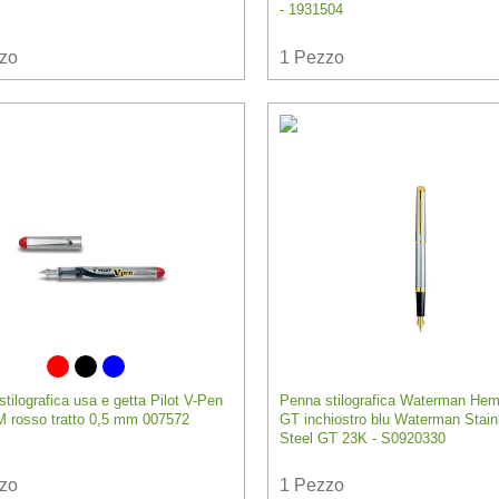
- 1931504
zo
1
Pezzo
tilografica usa e getta Pilot V-Pen
Penna stilografica Waterman Hem
M rosso tratto 0,5 mm 007572
GT inchiostro blu Waterman Stain
Steel GT 23K - S0920330
zo
1
Pezzo