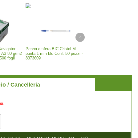
Navigator
Penna a sfera BIC Cristal M
Distruggidocumenti uso picc
o A3 80 g/m2
punta 1 mm blu Conf. 50 pezzi -
medio ufficio - Kobra AF+1 
500 fogli
8373609
FREE - man/auto - P-4 - 80 
taglio a frammenti 3,5x40 
99936
cio / Cancelleria
si.