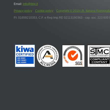
Email:
info@itrip.it
Privacy policy
Cookie policy
Copyright © 2019 I.R. Italiana Riprografia S.r
P.I. 01659210353, C.F. e Reg Imp.RE 02113190363 - cap. soc. 223.600 E