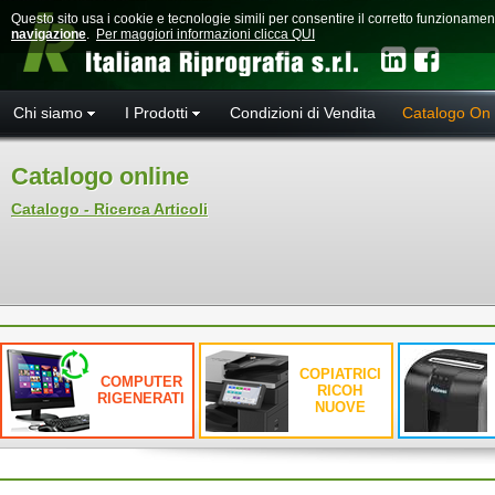
Questo sito usa i cookie e tecnologie simili per consentire il corretto funzioname
navigazione
.
Per maggiori informazioni clicca QUI
Chi siamo
I Prodotti
Condizioni di Vendita
Catalogo On 
Catalogo online
Catalogo - Ricerca Articoli
COPIATRICI
COMPUTER
RICOH
RIGENERATI
NUOVE