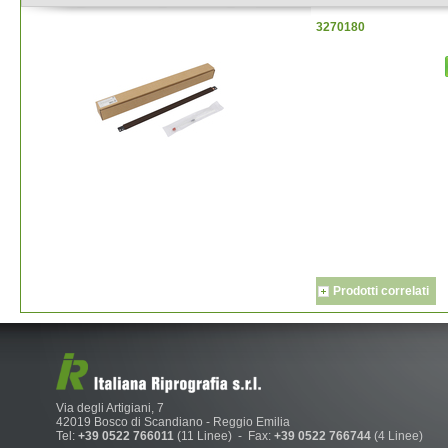
3270180
Prodotti correlati
Via degli Artigiani, 7
42019 Bosco di Scandiano - Reggio Emilia
Tel:
+39 0522 766011
(11 Linee) - Fax:
+39 0522 766744
(4 Linee)